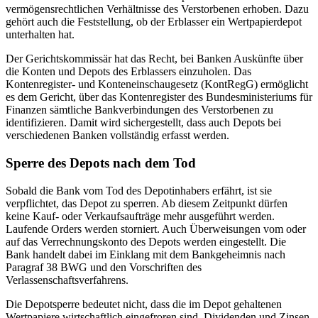
vermögensrechtlichen Verhältnisse des Verstorbenen erhoben. Dazu
gehört auch die Feststellung, ob der Erblasser ein Wertpapierdepot
unterhalten hat.
Der Gerichtskommissär hat das Recht, bei Banken Auskünfte über
die Konten und Depots des Erblassers einzuholen. Das
Kontenregister- und Konteneinschaugesetz (KontRegG) ermöglicht
es dem Gericht, über das Kontenregister des Bundesministeriums für
Finanzen sämtliche Bankverbindungen des Verstorbenen zu
identifizieren. Damit wird sichergestellt, dass auch Depots bei
verschiedenen Banken vollständig erfasst werden.
Sperre des Depots nach dem Tod
Sobald die Bank vom Tod des Depotinhabers erfährt, ist sie
verpflichtet, das Depot zu sperren. Ab diesem Zeitpunkt dürfen
keine Kauf- oder Verkaufsaufträge mehr ausgeführt werden.
Laufende Orders werden storniert. Auch Überweisungen vom oder
auf das Verrechnungskonto des Depots werden eingestellt. Die
Bank handelt dabei im Einklang mit dem Bankgeheimnis nach
Paragraf 38 BWG und den Vorschriften des
Verlassenschaftsverfahrens.
Die Depotsperre bedeutet nicht, dass die im Depot gehaltenen
Wertpapiere wirtschaftlich eingefroren sind. Dividenden und Zinsen