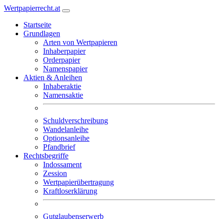
Wertpapierrecht.at
Startseite
Grundlagen
Arten von Wertpapieren
Inhaberpapier
Orderpapier
Namenspapier
Aktien & Anleihen
Inhaberaktie
Namensaktie
Schuldverschreibung
Wandelanleihe
Optionsanleihe
Pfandbrief
Rechtsbegriffe
Indossament
Zession
Wertpapierübertragung
Kraftloserklärung
Gutglaubenserwerb