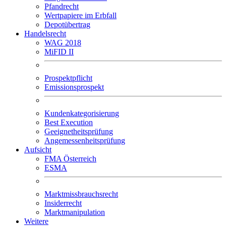
Pfandrecht
Wertpapiere im Erbfall
Depotübertrag
Handelsrecht
WAG 2018
MiFID II
Prospektpflicht
Emissionsprospekt
Kundenkategorisierung
Best Execution
Geeignetheitsprüfung
Angemessenheitsprüfung
Aufsicht
FMA Österreich
ESMA
Marktmissbrauchsrecht
Insiderrecht
Marktmanipulation
Weitere