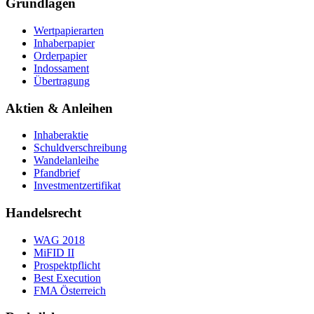
Grundlagen
Wertpapierarten
Inhaberpapier
Orderpapier
Indossament
Übertragung
Aktien & Anleihen
Inhaberaktie
Schuldverschreibung
Wandelanleihe
Pfandbrief
Investmentzertifikat
Handelsrecht
WAG 2018
MiFID II
Prospektpflicht
Best Execution
FMA Österreich