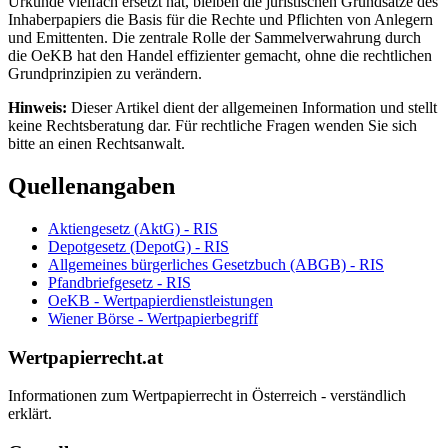
Urkunde vielfach ersetzt hat, bleiben die juristischen Grundsätze des
Inhaberpapiers die Basis für die Rechte und Pflichten von Anlegern
und Emittenten. Die zentrale Rolle der Sammelverwahrung durch
die OeKB hat den Handel effizienter gemacht, ohne die rechtlichen
Grundprinzipien zu verändern.
Hinweis:
Dieser Artikel dient der allgemeinen Information und stellt
keine Rechtsberatung dar. Für rechtliche Fragen wenden Sie sich
bitte an einen Rechtsanwalt.
Quellenangaben
Aktiengesetz (AktG) - RIS
Depotgesetz (DepotG) - RIS
Allgemeines bürgerliches Gesetzbuch (ABGB) - RIS
Pfandbriefgesetz - RIS
OeKB - Wertpapierdienstleistungen
Wiener Börse - Wertpapierbegriff
Wertpapierrecht.at
Informationen zum Wertpapierrecht in Österreich - verständlich
erklärt.