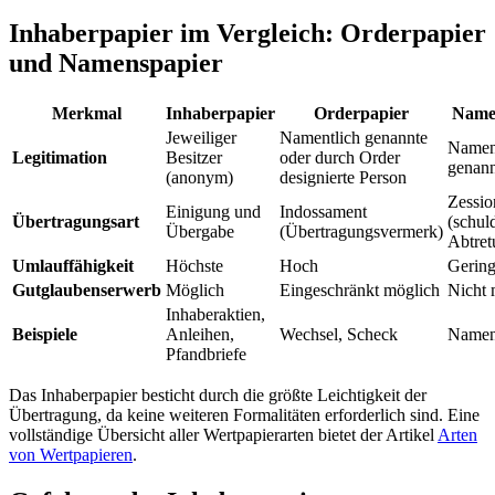
Inhaberpapier im Vergleich: Orderpapier
und Namenspapier
Merkmal
Inhaberpapier
Orderpapier
Name
Jeweiliger
Namentlich genannte
Namen
Legitimation
Besitzer
oder durch Order
genann
(anonym)
designierte Person
Zessio
Einigung und
Indossament
Übertragungsart
(schul
Übergabe
(Übertragungsvermerk)
Abtret
Umlauffähigkeit
Höchste
Hoch
Gerin
Gutglaubenserwerb
Möglich
Eingeschränkt möglich
Nicht 
Inhaberaktien,
Beispiele
Anleihen,
Wechsel, Scheck
Namen
Pfandbriefe
Das Inhaberpapier besticht durch die größte Leichtigkeit der
Übertragung, da keine weiteren Formalitäten erforderlich sind. Eine
vollständige Übersicht aller Wertpapierarten bietet der Artikel
Arten
von Wertpapieren
.