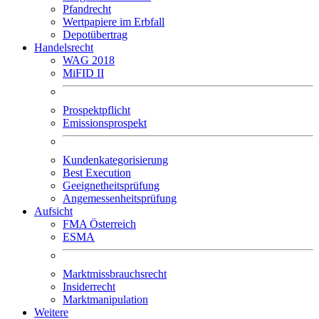
Pfandrecht
Wertpapiere im Erbfall
Depotübertrag
Handelsrecht
WAG 2018
MiFID II
Prospektpflicht
Emissionsprospekt
Kundenkategorisierung
Best Execution
Geeignetheitsprüfung
Angemessenheitsprüfung
Aufsicht
FMA Österreich
ESMA
Marktmissbrauchsrecht
Insiderrecht
Marktmanipulation
Weitere