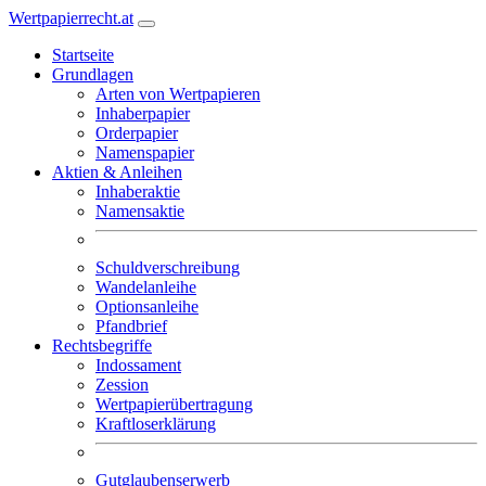
Wertpapierrecht.at
Startseite
Grundlagen
Arten von Wertpapieren
Inhaberpapier
Orderpapier
Namenspapier
Aktien & Anleihen
Inhaberaktie
Namensaktie
Schuldverschreibung
Wandelanleihe
Optionsanleihe
Pfandbrief
Rechtsbegriffe
Indossament
Zession
Wertpapierübertragung
Kraftloserklärung
Gutglaubenserwerb