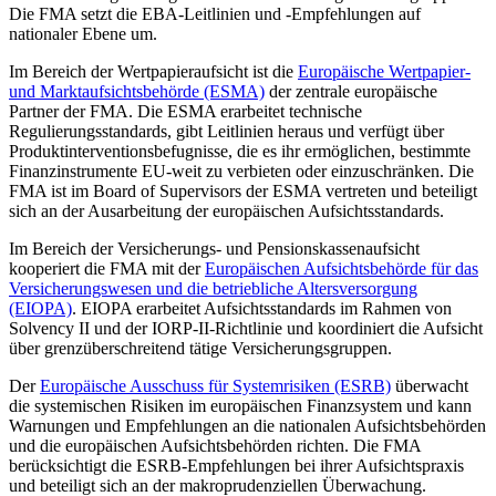
Die FMA setzt die EBA-Leitlinien und -Empfehlungen auf
nationaler Ebene um.
Im Bereich der Wertpapieraufsicht ist die
Europäische Wertpapier-
und Marktaufsichtsbehörde (ESMA)
der zentrale europäische
Partner der FMA. Die ESMA erarbeitet technische
Regulierungsstandards, gibt Leitlinien heraus und verfügt über
Produktinterventionsbefugnisse, die es ihr ermöglichen, bestimmte
Finanzinstrumente EU-weit zu verbieten oder einzuschränken. Die
FMA ist im Board of Supervisors der ESMA vertreten und beteiligt
sich an der Ausarbeitung der europäischen Aufsichtsstandards.
Im Bereich der Versicherungs- und Pensionskassenaufsicht
kooperiert die FMA mit der
Europäischen Aufsichtsbehörde für das
Versicherungswesen und die betriebliche Altersversorgung
(EIOPA)
. EIOPA erarbeitet Aufsichtsstandards im Rahmen von
Solvency II und der IORP-II-Richtlinie und koordiniert die Aufsicht
über grenzüberschreitend tätige Versicherungsgruppen.
Der
Europäische Ausschuss für Systemrisiken (ESRB)
überwacht
die systemischen Risiken im europäischen Finanzsystem und kann
Warnungen und Empfehlungen an die nationalen Aufsichtsbehörden
und die europäischen Aufsichtsbehörden richten. Die FMA
berücksichtigt die ESRB-Empfehlungen bei ihrer Aufsichtspraxis
und beteiligt sich an der makroprudenziellen Überwachung.