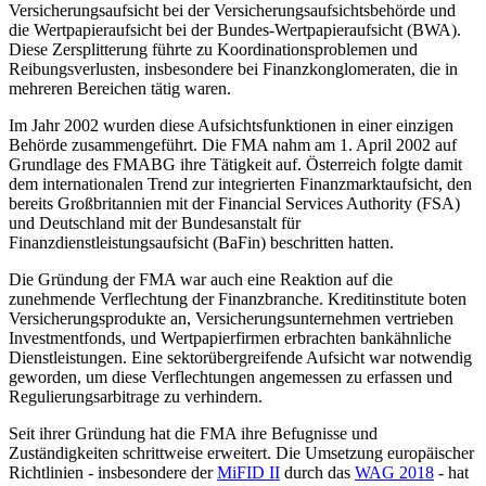
Versicherungsaufsicht bei der Versicherungsaufsichtsbehörde und
die Wertpapieraufsicht bei der Bundes-Wertpapieraufsicht (BWA).
Diese Zersplitterung führte zu Koordinationsproblemen und
Reibungsverlusten, insbesondere bei Finanzkonglomeraten, die in
mehreren Bereichen tätig waren.
Im Jahr 2002 wurden diese Aufsichtsfunktionen in einer einzigen
Behörde zusammengeführt. Die FMA nahm am 1. April 2002 auf
Grundlage des FMABG ihre Tätigkeit auf. Österreich folgte damit
dem internationalen Trend zur integrierten Finanzmarktaufsicht, den
bereits Großbritannien mit der Financial Services Authority (FSA)
und Deutschland mit der Bundesanstalt für
Finanzdienstleistungsaufsicht (BaFin) beschritten hatten.
Die Gründung der FMA war auch eine Reaktion auf die
zunehmende Verflechtung der Finanzbranche. Kreditinstitute boten
Versicherungsprodukte an, Versicherungsunternehmen vertrieben
Investmentfonds, und Wertpapierfirmen erbrachten bankähnliche
Dienstleistungen. Eine sektorübergreifende Aufsicht war notwendig
geworden, um diese Verflechtungen angemessen zu erfassen und
Regulierungsarbitrage zu verhindern.
Seit ihrer Gründung hat die FMA ihre Befugnisse und
Zuständigkeiten schrittweise erweitert. Die Umsetzung europäischer
Richtlinien - insbesondere der
MiFID II
durch das
WAG 2018
- hat