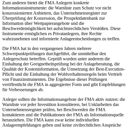
Zum anderen bietet die FMA Anlegern konkrete
Informationsinstrumente: die Warnliste zum Schutz vor nicht
konzessionierten Anbietern, das Unternehmensregister zur
Überprüfung der Konzession, die Prospektdatenbank zur
Information über Wertpapierangebote und die
Beschwerdemöglichkeit bei aufsichtsrechtlichen Verstößen. Diese
Instrumente ermöglichen es Privatanlegern, ihre Rechte
wahrzunehmen und informierte Anlageentscheidungen zu treffen.
Die FMA hat in den vergangenen Jahren mehrere
Schwerpunktprüfungen durchgeführt, die unmittelbar den
Anlegerschutz betreffen. Geprüft wurden unter anderem die
Einhaltung der Geeignetheitsprüfung bei der Anlageberatung, die
Qualität der Kosteninformation, die Umsetzung der Best-Execution-
Pflicht und die Einhaltung der Wohlverhaltensregeln beim Vertrieb
von Finanzinstrumenten. Die Ergebnisse dieser Prüfungen
veröffentlicht die FMA in aggregierter Form und gibt Empfehlungen
für Verbesserungen ab.
Anleger sollten die Informationsangebote der FMA aktiv nutzen: die
Warnliste vor jeder Investition konsultieren, bei Unklarheiten das
Unternehmensregister prüfen, bei Beschwerden die FMA
kontaktieren und die Publikationen der FMA als Informationsquelle
heranziehen. Die FMA kann zwar keine individuellen
Anlageempfehlungen geben und keine zivilrechtlichen Ansprüche