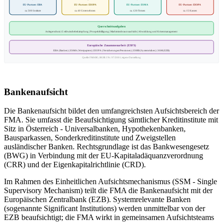
EU-Partner: EBA
EU-Partner: EIOPA
EU-Partner: ESMA
EU-Partner: EIOPA
ca. 500 Institute
ca. 40 Unternehmen
ca. 120 Firmen
ca. 15 Kassen
Querschnittsaufgaben
Anlegerschutz | Geldwäschebekämpfung | Prospektbilligung | Marktmissbrauchsaufsicht | Abwicklung und Krisenmanagement
Europäische Zusammenarbeit (ESFS)
EBA (Banken) | ESMA (Wertpapiere) | EIOPA (Versicherungen/Pensionen) | ESRB (Systemrisiken) | SSM (EZB)
Quelle: FMABG, BGBl. I Nr. 97/2001; eigene Darstellung
Bankenaufsicht
Die Bankenaufsicht bildet den umfangreichsten Aufsichtsbereich der
FMA. Sie umfasst die Beaufsichtigung sämtlicher Kreditinstitute mit
Sitz in Österreich - Universalbanken, Hypothekenbanken,
Bausparkassen, Sonderkreditinstitute und Zweigstellen
ausländischer Banken. Rechtsgrundlage ist das Bankwesengesetz
(BWG) in Verbindung mit der EU-Kapitaladäquanzverordnung
(CRR) und der Eigenkapitalrichtlinie (CRD).
Im Rahmen des Einheitlichen Aufsichtsmechanismus (SSM - Single
Supervisory Mechanism) teilt die FMA die Bankenaufsicht mit der
Europäischen Zentralbank (EZB). Systemrelevante Banken
(sogenannte Significant Institutions) werden unmittelbar von der
EZB beaufsichtigt; die FMA wirkt in gemeinsamen Aufsichtsteams