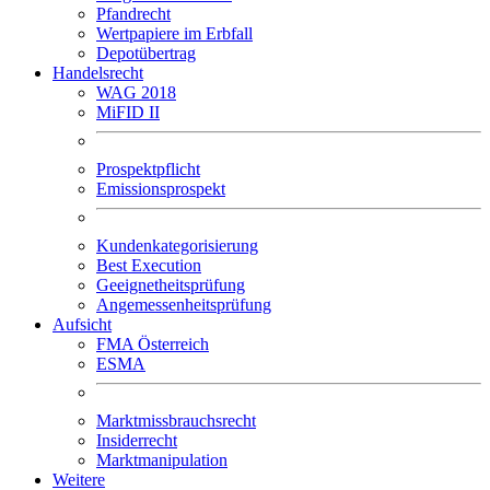
Pfandrecht
Wertpapiere im Erbfall
Depotübertrag
Handelsrecht
WAG 2018
MiFID II
Prospektpflicht
Emissionsprospekt
Kundenkategorisierung
Best Execution
Geeignetheitsprüfung
Angemessenheitsprüfung
Aufsicht
FMA Österreich
ESMA
Marktmissbrauchsrecht
Insiderrecht
Marktmanipulation
Weitere