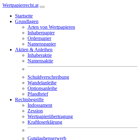
Wertpapierrecht.at
Startseite
Grundlagen
Arten von Wertpapieren
Inhaberpapier
Orderpapier
Namenspapier
Aktien & Anleihen
Inhaberaktie
Namensaktie
Schuldverschreibung
Wandelanleihe
Optionsanleihe
Pfandbrief
Rechtsbegriffe
Indossament
Zession
Wertpapierübertragung
Kraftloserklärung
Gutglaubenserwerb