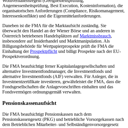
Wohlverhaltensregeln (Geeignetheitsprüfung,
Angemessenheitsprüfung, Best Execution, Kosteninformation), die
organisatorischen Anforderungen (Compliance, Risikomanagement,
Interessenkonflikte) und die Eigenmittelanforderungen.
Daneben ist die FMA für die Marktaufsicht zuständig. Sie
überwacht den Handel an der Wiener Börse und an anderen in
Österreich betriebenen Handelsplätzen auf
Marktmissbrauch
,
insbesondere auf Insiderhandel und Marktmanipulation. Als
Billigungsbehörde für Wertpapierprospekte prüft die FMA die
Einhaltung der
Prospektpflicht
und billigt Prospekte nach der EU-
Prospektverordnung.
Die FMA beaufsichtigt ferner Kapitalanlagegesellschaften und
alternative Investmentfondmanager, die Investmentfonds und
alternative Investmentfonds (AIF) verwalten. Für Anleger, die in
Investmentzertifikate investieren, gewährleistet die FMA, dass die
Fondsgesellschaften die Anlagevorschriften einhalten und das
Fondsvermögen ordnungsgemäß verwalten.
Pensionskassenaufsicht
Die FMA beaufsichtigt Pensionskassen nach dem
Pensionskassengesetz (PKG) und betriebliche Vorsorgekassen nach
dem Betrieblichen Mitarbeiter- und Selbständigenvorsorgegesetz