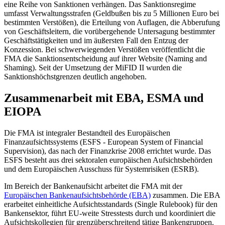
eine Reihe von Sanktionen verhängen. Das Sanktionsregime
umfasst Verwaltungsstrafen (Geldbußen bis zu 5 Millionen Euro bei
bestimmten Verstößen), die Erteilung von Auflagen, die Abberufung
von Geschäftsleitern, die vorübergehende Untersagung bestimmter
Geschäftstätigkeiten und im äußersten Fall den Entzug der
Konzession. Bei schwerwiegenden Verstößen veröffentlicht die
FMA die Sanktionsentscheidung auf ihrer Website (Naming and
Shaming). Seit der Umsetzung der MiFID II wurden die
Sanktionshöchstgrenzen deutlich angehoben.
Zusammenarbeit mit EBA, ESMA und
EIOPA
Die FMA ist integraler Bestandteil des Europäischen
Finanzaufsichtssystems (ESFS - European System of Financial
Supervision), das nach der Finanzkrise 2008 errichtet wurde. Das
ESFS besteht aus drei sektoralen europäischen Aufsichtsbehörden
und dem Europäischen Ausschuss für Systemrisiken (ESRB).
Im Bereich der Bankenaufsicht arbeitet die FMA mit der
Europäischen Bankenaufsichtsbehörde (EBA)
zusammen. Die EBA
erarbeitet einheitliche Aufsichtsstandards (Single Rulebook) für den
Bankensektor, führt EU-weite Stresstests durch und koordiniert die
Aufsichtskollegien für grenzüberschreitend tätige Bankengruppen.