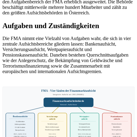
den Aufgabenbereich der FMA erheblich ausgeweitet. Die Behörde
beschäftigt mittlerweile mehrere hundert Mitarbeiter und zählt zu
den größten Aufsichtsbehörden in Österreich.
Aufgaben und Zuständigkeiten
Die FMA nimmt eine Vielzahl von Aufgaben wahr, die sich in vier
zentrale Aufsichtsbereiche gliedern lassen: Bankenaufsicht,
Versicherungsaufsicht, Wertpapieraufsicht und
Pensionskassenaufsicht. Daneben bestehen Querschnittsaufgaben
wie der Anlegerschutz, die Bekämpfung von Geldwäsche und
Terrorismusfinanzierung sowie die Zusammenarbeit mit
europäischen und internationalen Aufsichtsgremien.
FMA - Vier Säulen der Finanzmarktaufsicht
Integrierte Aufsicht seit 2002 (FMABG)
Finanzmarktaufsichtsbehörde
Vorstand | Aufsichtsrat
Bankenaufsicht
Versicherungs-
Wertpapier-
Pensionskassen-
aufsicht
aufsicht
aufsicht
Kreditinstitute
Versicherungen
Wertpapierfirmen
Pensionskassen
Zahlungsinstitute
Rückversicherungen
Investmentfonds
Betriebliche
E-Geld-Institute
Versicherungsvermittler
Börse, Marktaufsicht
Vorsorgekassen
Bausparkassen
BWG, ZaDiG 2018
VAG 2016
WAG 2018, BörseG
PKG, BMSVG
CRR/CRD, SSM-VO
Solvency II
MiFID II, EU-MAR
IORP-II-RL